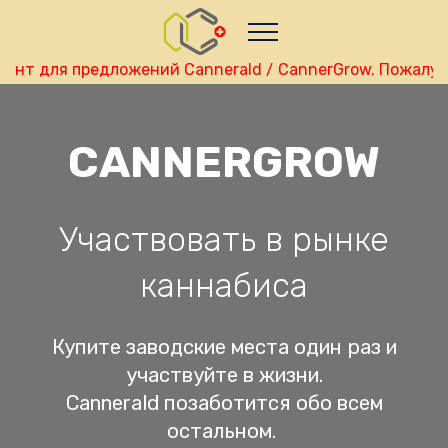
Nutze das POtential deiner Kryptowährungen
Geld verdienen - Info
Monitor your performance and
earnings in russkiy real-time
для предложений Cannerald / CannerGrow. Пожалуйста,
view Skainet Channel on Youtube
russkiy - Skainet
Systems
Live Traffic Feed
CANNERGROW
A visitor from
Singapore
viewed "
•
CannerGrow Erfahrungen : Dein…
"
2 hrs
50 mins ago
Get Script
Real Time
Tracking ON
Участвовать в рынке
каннабиса
Купите заводские места один раз и
участвуйте в жизни.
Cannerald позаботится обо всем
остальном.