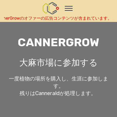
Nutze das POtential deiner Kryptowährungen
Geld verdienen - Info
Monitor your performance and
earnings in nihonjin real-time
 CannerGrowのオファーの広告コンテンツが含まれています。 
view Skainet Channel on Youtube
nihonjin - Skainet
Systems
Live Traffic Feed
CANNERGROW
A visitor from
Beijing
viewed "
•
CannerGrow by Cannerald -
CannerGrow…
"
2 hrs 9 mins ago
Get Script
Real Time
Tracking ON
大麻市場に参加する
一度植物の場所を購入し、生涯に参加しま
す。
残りはCanneraldが処理します。