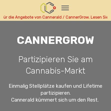
Nutze das POtential deiner Kryptowährungen
Geld verdienen - Info
Monitor your performance and
earnings in deutsch real-time
ür die Angebote von Cannerald / CannerGrow. Lesen Sie da
view Skainet Channel on Youtube
deutsch - Skainet
Systems
Live Traffic Feed
CANNERGROW
A visitor from
Beijing
viewed "
•
CannerGrow by Cannerald -
CannerGrow…
"
1 hr 45 mins ago
Get Script
Real Time
Tracking ON
Partizipieren Sie am
Cannabis-Markt
Einmalig Stellplätze kaufen und Lifetime
partizipieren.
Cannerald kümmert sich um den Rest.