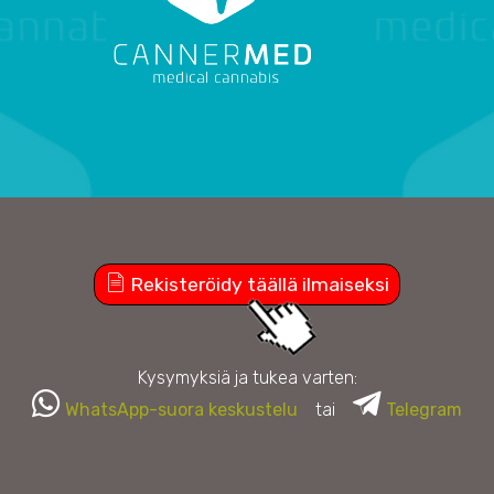
Rekisteröidy täällä ilmaiseksi
Kysymyksiä ja tukea varten:
WhatsApp-suora keskustelu
tai
Telegram