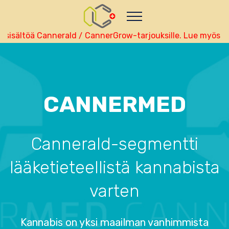
Nutze das POtential deiner Kryptowährungen
Geld verdienen - Info
Monitor your performance and
earnings in suomalainen real-time
ssisältöä Cannerald / CannerGrow-tarjouksille. Lue myös t
view Skainet Channel on Youtube
suomalainen -
Skainet Systems
Live Traffic Feed
A visitor from
Beijing
viewed "
•
CannerGrow Prezentace, videa,
CANNERMED
výukové…
"
1 hr 6 mins ago
Get Script
Real Time
Tracking ON
Cannerald-segmentti
lääketieteellistä kannabista
varten
Kannabis on yksi maailman vanhimmista