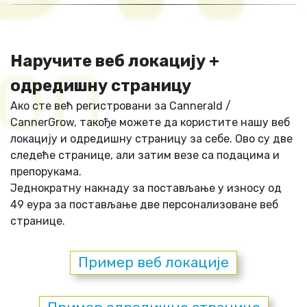
Наручите веб локацију +
одредишну страницу
Ако сте већ регистровани за Cannerald /
CannerGrow, такође можете да користите нашу веб
локацију и одредишну страницу за себе. Ово су две
следеће странице, али затим везе са подацима и
препорукама.
Једнократну накнаду за постављање у износу од
49 еура за постављање две персонализоване веб
странице.
Пример веб локације