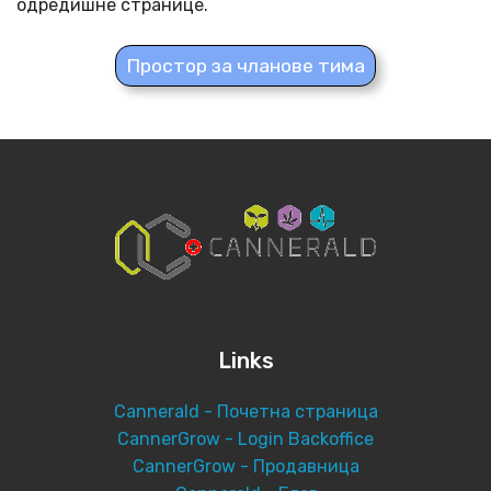
одредишне странице.
Простор за чланове тима
Links
Cannerald - Почетна страница
CannerGrow - Login Backoffice
CannerGrow - Продавница