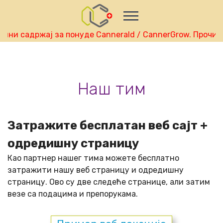
Nutze das POtential deiner Kryptowährungen
Geld verdienen - Info
Monitor your performance and
earnings in srpski real-time
ни садржај за понуде Cannerald / CannerGrow. Прочита
view Skainet Channel on Youtube
srpski - Skainet
Systems
Live Traffic Feed
Наш тим
A visitor from
Singapore
viewed "
•
CannerGrow Erfahrungen : Dein…
"
27
mins ago
Get Script
Real Time
Tracking ON
Затражите бесплатан веб сајт +
одредишну страницу
Као партнер нашег тима можете бесплатно
затражити нашу веб страницу и одредишну
страницу. Ово су две следеће странице, али затим
везе са подацима и препорукама.