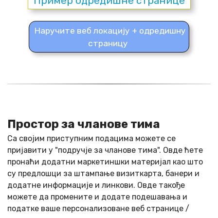
Пример одредишне странице
Наручите веб локацију + одредишну
страницу
Простор за чланове тима
Са својим приступним подацима можете се
пријавити у "подручје за чланове тима". Овде ћете
пронаћи додатни маркетиншки материјал као што
су предлошци за штампање визиткарта, банери и
додатне информације и линкови. Овде такође
можете да промените и додате подешавања и
податке ваше персонализоване веб странице /