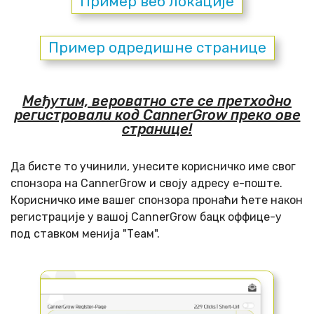
Пример веб локације
Пример одредишне странице
Међутим, вероватно сте се претходно
регистровали код CannerGrow преко ове
странице!
Да бисте то учинили, унесите корисничко име свог
спонзора на CannerGrow и своју адресу е-поште.
Корисничко име вашег спонзора пронаћи ћете након
регистрације у вашој CannerGrow бацк оффице-у
под ставком менија "Теам".